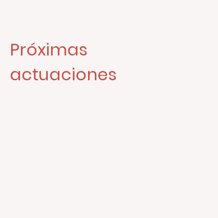
Próximas
actuaciones
- 8 de agosto. Pontevedra (Feria de La Peregrina)
- 13 de agosto. San Sebastián (Guipúzcoa). (Semana
Grande)
- 20 de agosto. Málaga (Feria de Málaga)
- 27 de agosto. Bilbao (Vizcaya) (Aste Nagusia)