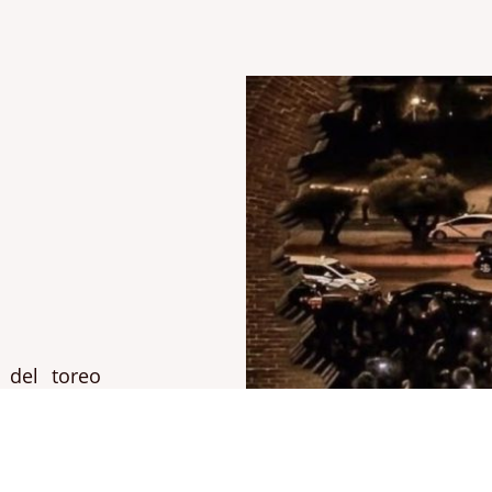
 del toreo
cada por la
 taurina. Su
orada por
único y su