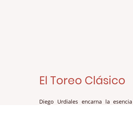
El Toreo Clásico
Diego Urdiales encarna la esencia
clásico con una larga trayectoria mar
elegancia y el respeto a la tradición
carrera es reconocida y val
aficionados que admiran su estilo 